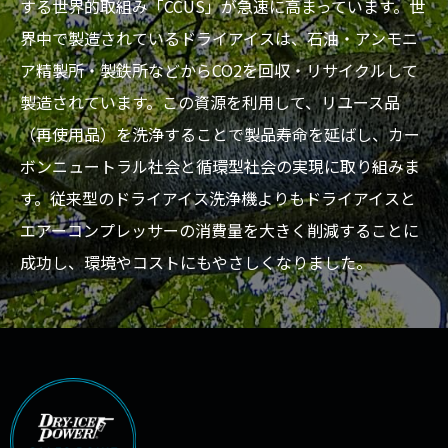
する世界的取組み「CCUS」が急速に高まっています。世
界中で製造されているドライアイスは、石油・アンモニ
ア精製所・製鉄所などからCO2を回収・リサイクルして
製造されています。この資源を利用して、リユース品
（再使用品）を洗浄することで製品寿命を延ばし、カー
ボンニュートラル社会と循環型社会の実現に取り組みま
す。従来型のドライアイス洗浄機よりもドライアイスと
エアーコンプレッサーの消費量を大きく削減することに
成功し、環境やコストにもやさしくなりました。